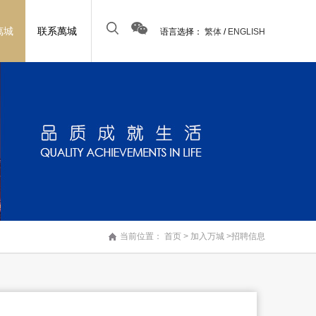
萬城
联系萬城
语言选择：
繁体
/
ENGLISH
理念
目动态
财务报告
联系方式
招聘信息
企业管治
投资者查询
当前位置：
首页
>
加入万城
>招聘信息