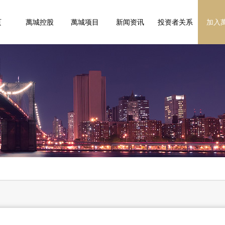
页
萬城控股
萬城项目
新闻资讯
投资者关系
加入
集团介绍
项目展示
发展历程
媒体报道
企业荣誉
公告
行业报道
通函
人才
项