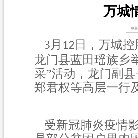
万城
更新
3
月
日，万城
控
12
龙门
县蓝田瑶族乡
采”活动，
龙门
副县
郑君权等高层一行
受新冠肺炎疫情